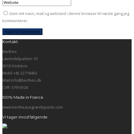
Gem mit navn, mail og websted i denne browser til næste gang jeg
kommenterer.
Kontakt
Berthes
Lavendelparken 10
9310 Vodskov
Mobil +45 22718463
Mail info@berthes.dk
CVR: 37914126
100% Made in France
www.bertheauxgrandspieds.com
Vi tager imod følgende