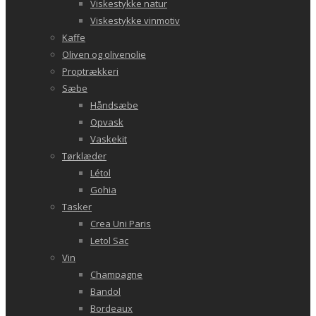
Viskestykke natur
Viskestykke vinmotiv
Kaffe
Oliven og olivenolie
Proptrækkeri
Sæbe
Håndsæbe
Opvask
Vaskekit
Tørklæder
Létol
Gohia
Tasker
Crea Uni Paris
Letol Sac
Vin
Champagne
Bandol
Bordeaux