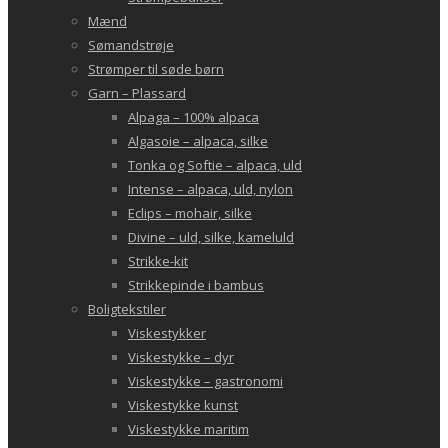
Mænd
Sømandstrøje
Strømper til søde børn
Garn – Plassard
Alpaga – 100% alpaca
Algasoie – alpaca, silke
Tonka og Softie – alpaca, uld
Intense – alpaca, uld, nylon
Eclips – mohair, silke
Divine – uld, silke, kameluld
Strikke-kit
Strikkepinde i bambus
Boligtekstiler
Viskestykker
Viskestykke – dyr
Viskestykke – gastronomi
Viskestykke kunst
Viskestykke maritim