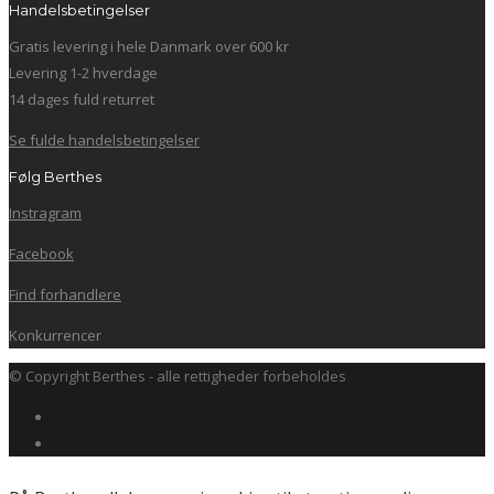
Handelsbetingelser
Gratis levering i hele Danmark over 600 kr
Levering 1-2 hverdage
14 dages fuld returret
Se fulde handelsbetingelser
Følg Berthes
Instragram
Facebook
Find forhandlere
Konkurrencer
© Copyright Berthes - alle rettigheder forbeholdes