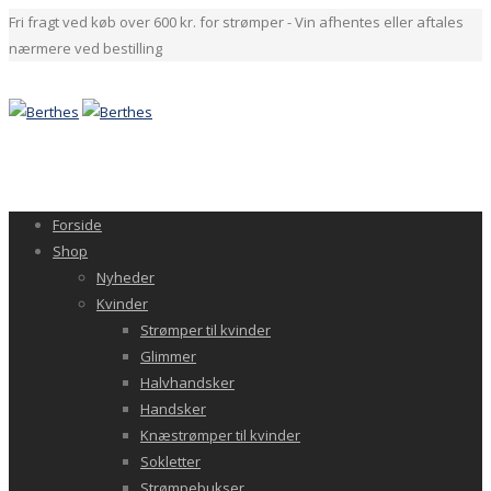
Fri fragt ved køb over 600 kr. for strømper - Vin afhentes eller aftales
nærmere ved bestilling
Forside
Shop
Nyheder
Kvinder
Strømper til kvinder
Glimmer
Halvhandsker
Handsker
Knæstrømper til kvinder
Sokletter
Strømpebukser