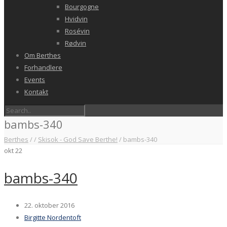
Bourgogne
Hvidvin
Rosévin
Rødvin
Om Berthes
Forhandlere
Events
Kontakt
bambs-340
Berthes
/
/
Skisok - God Save Berthe!
/
bambs-340
okt
22
bambs-340
22. oktober 2016
Birgitte Nordentoft