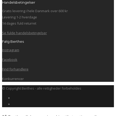
Handelsbetingelser
Gratis levering i hele Danmark over 600 kr
Levering 1-2 hverdage
14 dages fuld returret
Se fulde handelsbetingelser
Følg Berthes
Instragram
Facebook
Find forhandlere
Konkurrencer
© Copyright Berthes - alle rettigheder forbeholdes