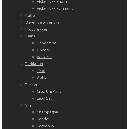
Viskestykke natur
Viskestykke vinmotiv
Kaffe
Oliven og olivenolie
Proptrækkeri
Sæbe
Håndsæbe
Opvask
Vaskekit
Tørklæder
Létol
Gohia
Tasker
Crea Uni Paris
Letol Sac
Vin
Champagne
Bandol
Bordeaux