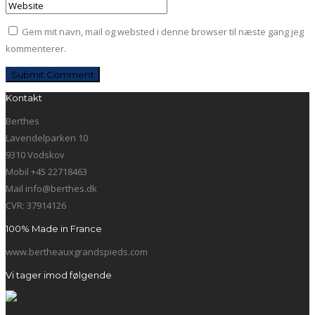
Gem mit navn, mail og websted i denne browser til næste gang jeg
kommenterer.
Kontakt
Berthes
Lavendelparken 10
9310 Vodskov
Mobil +45 22718463
Mail info@berthes.dk
CVR: 37914126
100% Made in France
www.bertheauxgrandspieds.com
Vi tager imod følgende