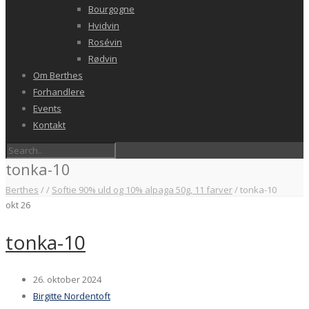
Bourgogne
Hvidvin
Rosévin
Rødvin
Om Berthes
Forhandlere
Events
Kontakt
tonka-10
Berthes
/
/
Softie 90% uld og 10% alpaga 50g, 11 farver
/
tonka-10
okt
26
tonka-10
26. oktober 2024
Birgitte Nordentoft