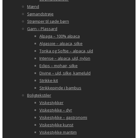
Mænd
Sømandstrøje
Strømper til søde børn
Garn – Plassard
Alpaga – 100% alpaca
Algasoie – alpaca, silke
Tonka og Softie – alpaca, uld
Intense – alpaca, uld, nylon
Eclips – mohair, silke
Divine – uld, silke, kameluld
Strikke-kit
Strikkepinde i bambus
Boligtekstiler
Viskestykker
Viskestykke – dyr
Viskestykke – gastronomi
Viskestykke kunst
Viskestykke maritim