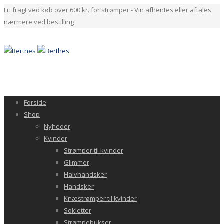
Fri fragt ved køb over 600 kr. for strømper - Vin afhentes eller aftales
nærmere ved bestilling
Forside
Shop
Nyheder
Kvinder
Strømper til kvinder
Glimmer
Halvhandsker
Handsker
Knæstrømper til kvinder
Sokletter
Strømpebukser