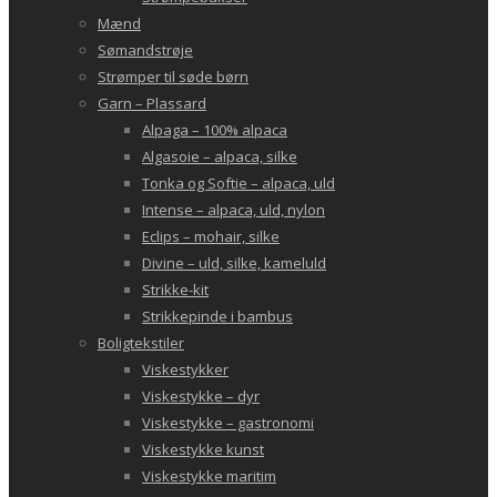
Mænd
Sømandstrøje
Strømper til søde børn
Garn – Plassard
Alpaga – 100% alpaca
Algasoie – alpaca, silke
Tonka og Softie – alpaca, uld
Intense – alpaca, uld, nylon
Eclips – mohair, silke
Divine – uld, silke, kameluld
Strikke-kit
Strikkepinde i bambus
Boligtekstiler
Viskestykker
Viskestykke – dyr
Viskestykke – gastronomi
Viskestykke kunst
Viskestykke maritim