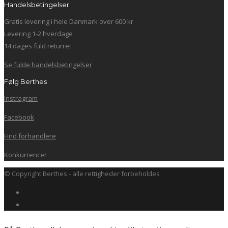
Handelsbetingelser
Gratis levering i hele Danmark over 600 kr
Levering 1-2 hverdage
14 dages fuld returret
Se fulde handelsbetingelser
Følg Berthes
Instragram
Facebook
Find forhandlere
Konkurrencer
© Copyright Berthes - alle rettigheder forbeholdes