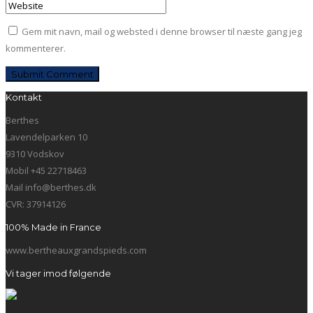
Gem mit navn, mail og websted i denne browser til næste gang jeg
kommenterer.
Kontakt
Berthes
Lavendelparken 10
9310 Vodskov
Mobil +45 22718463
Mail info@berthes.dk
CVR: 37914126
100% Made in France
www.bertheauxgrandspieds.com
Vi tager imod følgende