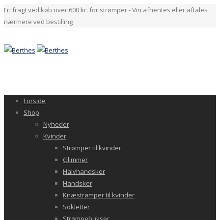
Fri fragt ved køb over 600 kr. for strømper - Vin afhentes eller aftales
nærmere ved bestilling
Forside
Shop
Nyheder
Kvinder
Strømper til kvinder
Glimmer
Halvhandsker
Handsker
Knæstrømper til kvinder
Sokletter
Strømpebukser