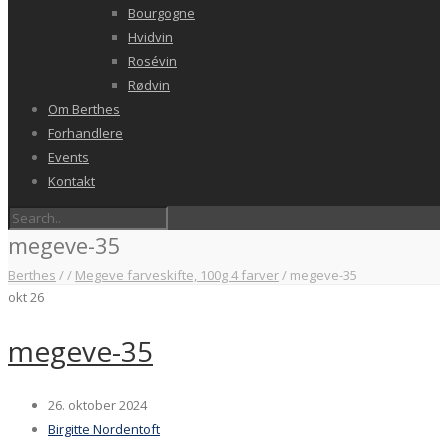
Bourgogne
Hvidvin
Rosévin
Rødvin
Om Berthes
Forhandlere
Events
Kontakt
megeve-35
Berthes
/
/
Megeve farveskifte, 100g 4 farver
/
megeve-35
okt
26
megeve-35
26. oktober 2024
Birgitte Nordentoft