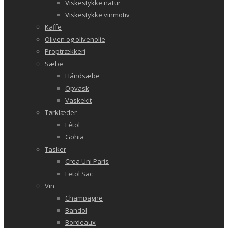
Viskestykke natur
Viskestykke vinmotiv
Kaffe
Oliven og olivenolie
Proptrækkeri
Sæbe
Håndsæbe
Opvask
Vaskekit
Tørklæder
Létol
Gohia
Tasker
Crea Uni Paris
Letol Sac
Vin
Champagne
Bandol
Bordeaux